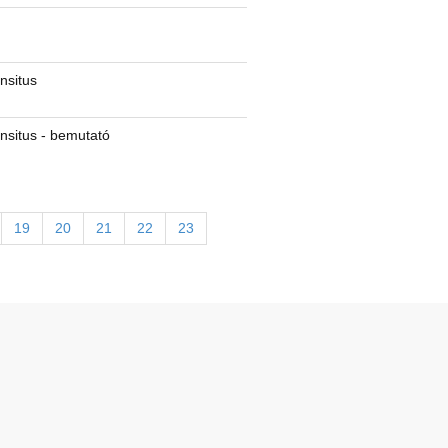
ansitus
ansitus - bemutató
19
20
21
22
23