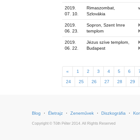
2019.
Rimaszombat,
07. 10.
Szlovákia
2019.
Sopron, Szent Imre
06. 23.
templom
2019.
Jézus szíve templom,
06. 22.
Budapest
«
1
2
3
4
5
6
24
25
26
27
28
29
Blog
⋅
Életrajz
⋅
Zeneművek
⋅
Diszkográfia
⋅
Kon
Copyright © Tóth Péter 2014. All Rights Reserved