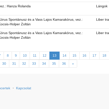
vez.: Hanza Rolanda
Lángok
Kórus Spontánusz és a Vass Lajos Kamarakórus, vez.:
Liber tr
Kocsis-Holper Zoltán
Kórus Spontánusz és a Vass Lajos Kamarakórus, vez.:
Liber tr
Kocsis-Holper Zoltán
7
8
9
10
11
12
13
14
15
16
17
18
30
31
32
33
34
35
36
»
certek
⋅
Kapcsolat