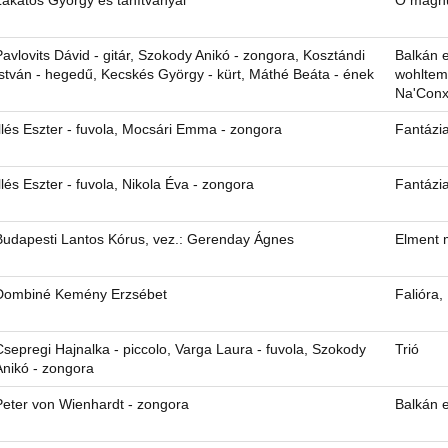
Lakatos György és tanítványai
O magnu
Pavlovits Dávid - gitár, Szokody Anikó - zongora, Kosztándi
Balkán 
István - hegedű, Kecskés György - kürt, Máthé Beáta - ének
wohltem
Na'Conx
Illés Eszter - fuvola, Mocsári Emma - zongora
Fantázi
Illés Eszter - fuvola, Nikola Éva - zongora
Fantázi
Budapesti Lantos Kórus, vez.: Gerenday Ágnes
Elment 
Dombiné Kemény Erzsébet
Falióra,
Csepregi Hajnalka - piccolo, Varga Laura - fuvola, Szokody
Trió
Anikó - zongora
Peter von Wienhardt - zongora
Balkán 