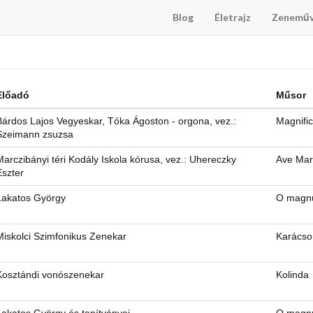
Blog
Életrajz
Zenemű
Előadó
Műsor
Bárdos Lajos Vegyeskar, Tóka Ágoston - orgona, vez.:
Magnific
Szeimann zsuzsa
Marczibányi téri Kodály Iskola kórusa, vez.: Uhereczky
Ave Mar
Eszter
Lakatos György
O magn
Miskolci Szimfonikus Zenekar
Karácso
Kosztándi vonószenekar
Kolinda