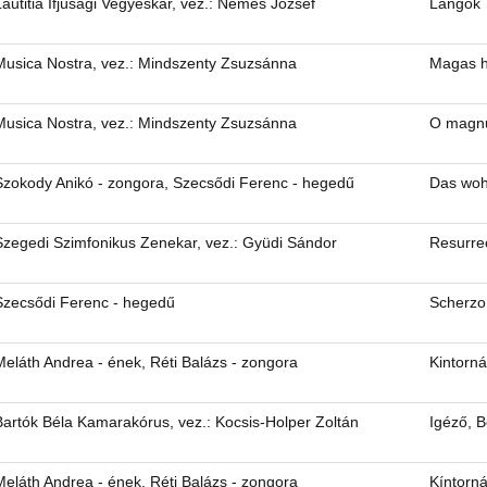
Lautitia Ifjúsági Vegyeskar, vez.: Nemes József
Lángok
Musica Nostra, vez.: Mindszenty Zsuzsánna
Magas he
Musica Nostra, vez.: Mindszenty Zsuzsánna
O magn
Szokody Anikó - zongora, Szecsődi Ferenc - hegedű
Das woh
Szegedi Szimfonikus Zenekar, vez.: Gyüdi Sándor
Resurre
Szecsődi Ferenc - hegedű
Scherzo
Meláth Andrea - ének, Réti Balázs - zongora
Kintorná
Bartók Béla Kamarakórus, vez.: Kocsis-Holper Zoltán
Igéző, B
Meláth Andrea - ének, Réti Balázs - zongora
Kíntorn