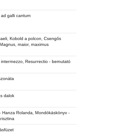
ad galli cantum
caeli, Kobold a polcon, Csengős
 Magnus, maior, maximus
 intermezzo, Resurrectio - bemutató
szonáta
ás dalok
- Hanza Rolanda, Mondókáskönyv -
risztina
sfüzet