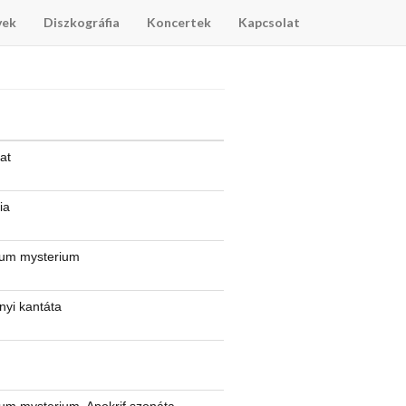
vek
Diszkográfia
Koncertek
Kapcsolat
at
ia
um mysterium
nyi kantáta