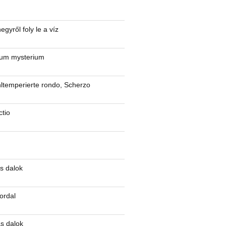
gyről foly le a víz
um mysterium
ltemperierte rondo, Scherzo
ctio
s dalok
ordal
ás dalok