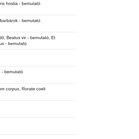
ris hostia - bemutató
barbárok - bemutató
ő, Beatus vir - bemutató, Et
tus - bemutató
e - bemutató
um corpus, Rorate coeli