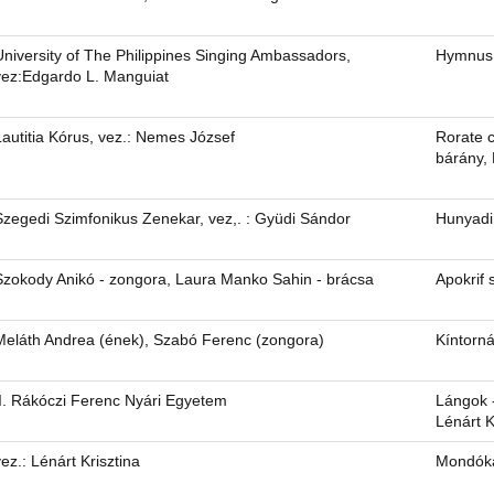
University of The Philippines Singing Ambassadors,
Hymnus 
vez:Edgardo L. Manguiat
Lautitia Kórus, vez.: Nemes József
Rorate 
bárány,
Szegedi Szimfonikus Zenekar, vez,. : Gyüdi Sándor
Hunyadi
Szokody Anikó - zongora, Laura Manko Sahin - brácsa
Apokrif 
Meláth Andrea (ének), Szabó Ferenc (zongora)
Kíntorn
II. Rákóczi Ferenc Nyári Egyetem
Lángok 
Lénárt K
vez.: Lénárt Krisztina
Mondóká