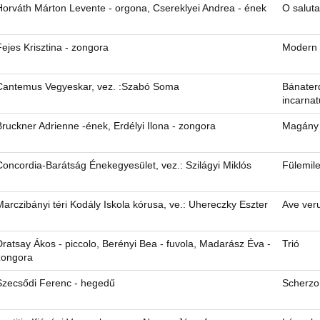
Horváth Márton Levente - orgona, Csereklyei Andrea - ének
O saluta
Fejes Krisztina - zongora
Modern 
Cantemus Vegyeskar, vez. :Szabó Soma
Bánaterd
incarna
Bruckner Adrienne -ének, Erdélyi Ilona - zongora
Magány
Concordia-Barátság Énekegyesület, vez.: Szilágyi Miklós
Fülemil
Marczibányi téri Kodály Iskola kórusa, ve.: Uhereczky Eszter
Ave ver
Dratsay Ákos - piccolo, Berényi Bea - fuvola, Madarász Éva -
Trió
zongora
Szecsődi Ferenc - hegedű
Scherzo