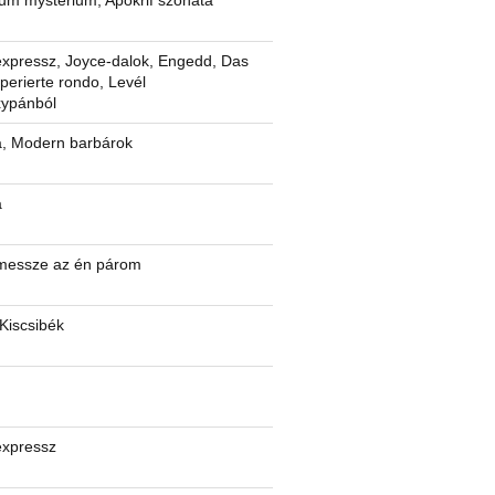
m mysterium, Apokrif szonáta
expressz, Joyce-dalok, Engedd, Das
perierte rondo, Levél
ypánból
a, Modern barbárok
a
messze az én párom
 Kiscsibék
expressz