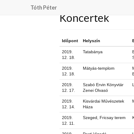
Tóth Péter
Koncertek
Időpont
Helyszín
2019.
Tatabánya
12. 18.
2019.
Mátyás-templom
12. 18.
2019.
Szabó Ervin Könyvtár
12. 17.
Zenei Olvasó
2019.
Kisvárdai Művészetek
12. 14.
Háza
2019.
Szeged, Fricsay terem
12. 11.