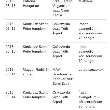
2013.
Patrona
Erkel Ferenc
Miatyánk
06. 15.
Hungariae
Vegyeskar,
vez.: Cseri
Zsófia
2013.
Kaníziusz Szent
Csíkszerda
Íratlan
06. 15.
Péter templom
vez.: Tóth
evangélium -
Árpád
kórusoratórium
70 hangra
2013.
Kaníziusz Szent
Csíkszerda
Íratlan
06. 15.
Péter templom
vez.: Tóth
evangélium -
Árpád
kórusoratórium
70 hangra
2013.
Magyar Rádió 6.
MÁV
Lorca sanzonok
06. 14.
stúdió
Szimfonikus
Zenekar, vez.:
Serei Zsolt
2013.
Kaníziusz Szent
Csíkszerda
Íratlan
06. 14.
Péter templom
vez.: Tóth
evangélium -
Árpád
kórusoratórium
70 hangra