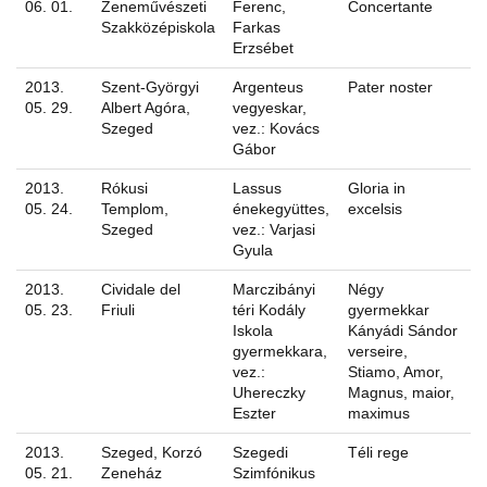
06. 01.
Zeneművészeti
Ferenc,
Concertante
Szakközépiskola
Farkas
Erzsébet
2013.
Szent-Györgyi
Argenteus
Pater noster
05. 29.
Albert Agóra,
vegyeskar,
Szeged
vez.: Kovács
Gábor
2013.
Rókusi
Lassus
Gloria in
05. 24.
Templom,
énekegyüttes,
excelsis
Szeged
vez.: Varjasi
Gyula
2013.
Cividale del
Marczibányi
Négy
05. 23.
Friuli
téri Kodály
gyermekkar
Iskola
Kányádi Sándor
gyermekkara,
verseire,
vez.:
Stiamo, Amor,
Uhereczky
Magnus, maior,
Eszter
maximus
2013.
Szeged, Korzó
Szegedi
Téli rege
05. 21.
Zeneház
Szimfónikus