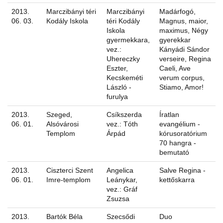
2013.
Marczibányi téri
Marczibányi
Madárfogó,
06. 03.
Kodály Iskola
téri Kodály
Magnus, maior,
Iskola
maximus, Négy
gyermekkara,
gyerekkar
vez.:
Kányádi Sándor
Uhereczky
verseire, Regina
Eszter,
Caeli, Ave
Kecskeméti
verum corpus,
László -
Stiamo, Amor!
furulya
2013.
Szeged,
Csíkszerda
Íratlan
06. 01.
Alsóvárosi
vez.: Tóth
evangélium -
Templom
Árpád
kórusoratórium
70 hangra -
bemutató
2013.
Ciszterci Szent
Angelica
Salve Regina -
06. 01.
Imre-templom
Leánykar,
kettőskarra
vez.: Gráf
Zsuzsa
2013.
Bartók Béla
Szecsődi
Duo