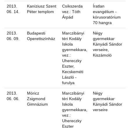
2013.
Kaníziusz Szent
Csíkszerda
Íratlan
06. 14.
Péter templom
vez.: Tóth
evangélium -
Árpád
kórusoratórium
70 hangra
2013.
Budapesti
Marczibányi
Négy
06. 09.
Operettszínház
téri Kodály
gyermekkar
Iskola
Kányádi Sándor
gyermekkara,
verseire,
vez.:
Kiszámoló
Uhereczky
Eszter,
Kecskeméti
László -
furulya
2013.
Móricz
Marczibányi
Négy
06. 06.
Zsigmond
téri Kodály
gyermekkar
Gimnázium
Iskola
Kányádi Sándor
gyermekkara,
verseire
vez.:
Uhereczky
Eszter