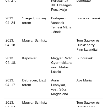
04. 27.
Kórusainak
bemutató
XII. Országos
Fesztiválja
2013.
Szeged, Fricsay
Budapesti
Lorca sanzonok
04. 24.
terem
Vonósok,
Temesi Mária
- ének
2013.
Magyar Színház
Tom Sawyer és
04. 18.
Huckleberry
Finn kalandjai
2013.
Kaposvár
Magyar Rádió
Buborékok
04. 18.
Gyermekkara,
vez.: Matos
László
2013.
Debrecen, Liszt
Aurin
Ave Maria
04. 17.
terem
Leánykar,
vez.: Sűcs
Magdaléna
2013.
Magyar Színház
Tom Sawyer és