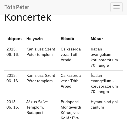
Tóth Péter
Togg
Koncertek
navig
Időpont
Helyszín
Előadó
Műsor
2013.
Kaníziusz Szent
Csíkszerda
Íratlan
06. 16.
Péter templom
vez.: Tóth
evangélium -
Árpád
kórusoratórium
70 hangra
2013.
Kaníziusz Szent
Csíkszerda
Íratlan
06. 16.
Péter templom
vez.: Tóth
evangélium -
Árpád
kórusoratórium
70 hangra
2013.
Jézus Szíve
Budapesti
Hymnus ad galli
06. 16.
Templom,
Monteverdi
cantum
Budapest
Kórus, vez.:
Kollár Éva