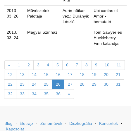
Rita
2013.
Művészetek
Aurin nőikar
Ubi caritas et
03. 26.
Palotája
vez.: Durányik
Amor -
László
bemutató
2013.
Magyar Színház
Tom Sawyer és
03. 24.
Huckleberry
Finn kalandjai
«
1
2
3
4
5
6
7
8
9
10
11
12
13
14
15
16
17
18
19
20
21
22
23
24
25
26
27
28
29
30
31
32
33
34
35
36
»
Blog
⋅
Életrajz
⋅
Zeneművek
⋅
Diszkográfia
⋅
Koncertek
⋅
Kapcsolat