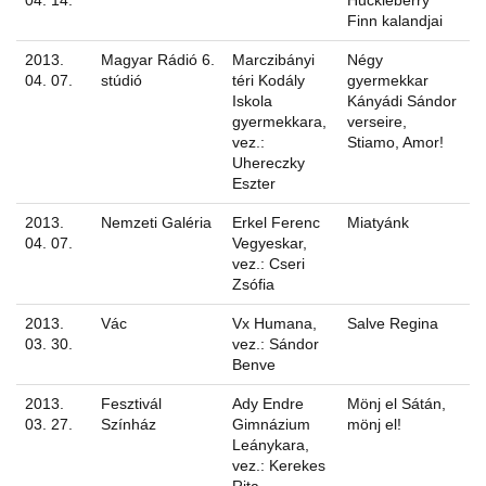
04. 14.
Huckleberry
Finn kalandjai
2013.
Magyar Rádió 6.
Marczibányi
Négy
04. 07.
stúdió
téri Kodály
gyermekkar
Iskola
Kányádi Sándor
gyermekkara,
verseire,
vez.:
Stiamo, Amor!
Uhereczky
Eszter
2013.
Nemzeti Galéria
Erkel Ferenc
Miatyánk
04. 07.
Vegyeskar,
vez.: Cseri
Zsófia
2013.
Vác
Vx Humana,
Salve Regina
03. 30.
vez.: Sándor
Benve
2013.
Fesztivál
Ady Endre
Mönj el Sátán,
03. 27.
Színház
Gimnázium
mönj el!
Leánykara,
vez.: Kerekes