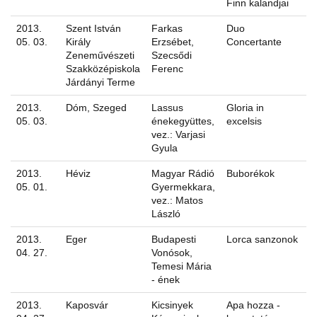
Finn kalandjai
2013.
Szent István
Farkas
Duo
05. 03.
Király
Erzsébet,
Concertante
Zeneművészeti
Szecsődi
Szakközépiskola
Ferenc
Járdányi Terme
2013.
Dóm, Szeged
Lassus
Gloria in
05. 03.
énekegyüttes,
excelsis
vez.: Varjasi
Gyula
2013.
Héviz
Magyar Rádió
Buborékok
05. 01.
Gyermekkara,
vez.: Matos
László
2013.
Eger
Budapesti
Lorca sanzonok
04. 27.
Vonósok,
Temesi Mária
- ének
2013.
Kaposvár
Kicsinyek
Apa hozza -