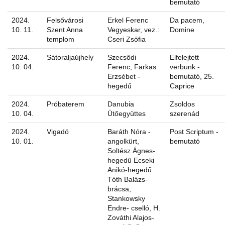
bemutató
2024.
Felsővárosi
Erkel Ferenc
Da pacem,
10. 11.
Szent Anna
Vegyeskar, vez.:
Domine
templom
Cseri Zsófia
2024.
Sátoraljaújhely
Szecsődi
Elfelejtett
10. 04.
Ferenc, Farkas
verbunk -
Erzsébet -
bemutató, 25.
hegedű
Caprice
2024.
Próbaterem
Danubia
Zsoldos
10. 04.
Ütőegyüttes
szerenád
2024.
Vigadó
Baráth Nóra -
Post Scriptum -
10. 01.
angolkürt,
bemutató
Soltész Ágnes-
hegedű Ecseki
Anikó-hegedű
Tóth Balázs-
brácsa,
Stankowsky
Endre- cselló, H.
Zováthi Alajos-