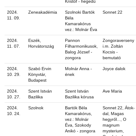
Kristóf - hegedű
2024.
Zeneakadémia
Szolnoki Bartók
Sonnet 22
11. 09.
Béla
Kamarakórus
vez.: Molnár Éva
2024.
Eszék,
Pannon
Zongoraverseny
11. 07.
Horvátország
Filharmonikusok,
i.m. Zoltán
Balog József -
Kocsis -
zongora
bemutató
2024.
Szabó Ervin
Molnár Anna -
Joyce dalok
10. 29.
Könyvtár,
ének
Budapest
2024.
Szent István
Szent István
Ave Maria
10. 27.
Bazilika
Bazilika kórusa
2024.
Szolnok
Bartók Béla
Sonnet 22, Átok-
10. 24.
Kamarakórus,
dal, Magas
vez.: Molnár
hegyről..., O
Éva, Szokody
magnum
Anikó - zongora
mysterium,