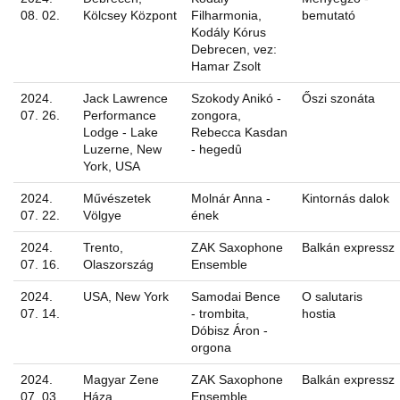
08. 02.
Kölcsey Központ
Filharmonia,
bemutató
Kodály Kórus
Debrecen, vez:
Hamar Zsolt
2024.
Jack Lawrence
Szokody Anikó -
Őszi szonáta
07. 26.
Performance
zongora,
Lodge - Lake
Rebecca Kasdan
Luzerne, New
- hegedû
York, USA
2024.
Művészetek
Molnár Anna -
Kintornás dalok
07. 22.
Völgye
ének
2024.
Trento,
ZAK Saxophone
Balkán expressz
07. 16.
Olaszország
Ensemble
2024.
USA, New York
Samodai Bence
O salutaris
07. 14.
- trombita,
hostia
Dóbisz Áron -
orgona
2024.
Magyar Zene
ZAK Saxophone
Balkán expressz
07. 03.
Háza
Ensemble