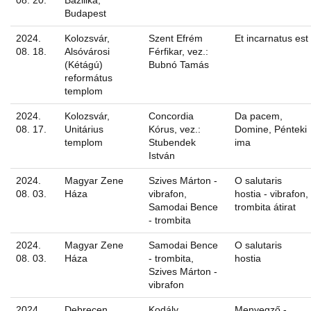
08. 20.
Bazilika,
Budapest
2024.
Kolozsvár,
Szent Efrém
Et incarnatus est
08. 18.
Alsóvárosi
Férfikar, vez.:
(Kétágú)
Bubnó Tamás
református
templom
2024.
Kolozsvár,
Concordia
Da pacem,
08. 17.
Unitárius
Kórus, vez.:
Domine, Pénteki
templom
Stubendek
ima
István
2024.
Magyar Zene
Szives Márton -
O salutaris
08. 03.
Háza
vibrafon,
hostia - vibrafon,
Samodai Bence
trombita átirat
- trombita
2024.
Magyar Zene
Samodai Bence
O salutaris
08. 03.
Háza
- trombita,
hostia
Szives Márton -
vibrafon
2024.
Debrecen,
Kodály
Menyegző -