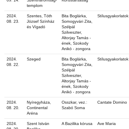
09. 14.
Szentháromság-
Kórustársaság
templom
2024.
Szentes, Tóth
Bita Boglárka,
Stílusgyakorlatok
08. 23.
József Színház
Somogyvári Zita,
és Vígadó
Szélpál
Szilveszter,
Altorjay Tamás -
ének, Szokody
Anikó - zongora
2024.
Szeged
Bita Boglárka,
Stílusgyakorlatok
08. 22.
Somogyvári Zita,
Szélpál
Szilveszter,
Altorjay Tamás -
ének, Szokody
Anikó - zongora
2024.
Nyíregyháza,
Osszkar, vez.:
Cantate Domino
08. 20.
Continental
Szabó Soma
Aréna
2024.
Szent István
A Bazilika kórusa
Ave Maria