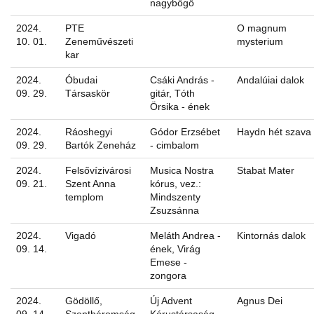
nagybőgő
2024.
PTE
O magnum
10. 01.
Zeneművészeti
mysterium
kar
2024.
Óbudai
Csáki András -
Andalúiai dalok
09. 29.
Társaskör
gitár, Tóth
Örsika - ének
2024.
Ráoshegyi
Gódor Erzsébet
Haydn hét szava
09. 29.
Bartók Zeneház
- cimbalom
2024.
Felsővízivárosi
Musica Nostra
Stabat Mater
09. 21.
Szent Anna
kórus, vez.:
templom
Mindszenty
Zsuzsánna
2024.
Vigadó
Meláth Andrea -
Kintornás dalok
09. 14.
ének, Virág
Emese -
zongora
2024.
Gödöllő,
Új Advent
Agnus Dei