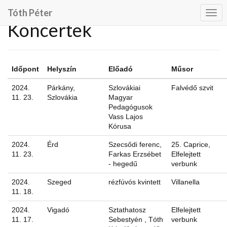
Tóth Péter
Togg
Koncertek
navi
Időpont
Helyszín
Előadó
Műsor
2024.
Párkány,
Szlovákiai
Falvédő szvit
11. 23.
Szlovákia
Magyar
Pedagógusok
Vass Lajos
Kórusa
2024.
Érd
Szecsődi ferenc,
25. Caprice,
11. 23.
Farkas Erzsébet
Elfelejtett
- hegedű
verbunk
2024.
Szeged
rézfúvós kvintett
Villanella
11. 18.
2024.
Vigadó
Sztathatosz
Elfelejtett
11. 17.
Sebestyén , Tóth
verbunk