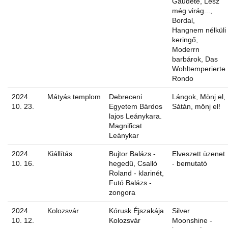
Gaudete, Lesz
még virág...,
Bordal,
Hangnem nélküli
keringő,
Moderrn
barbárok, Das
Wohltemperierte
Rondo
2024.
Mátyás templom
Debreceni
Lángok, Mönj el,
10. 23.
Egyetem Bárdos
Sátán, mönj el!
lajos Leánykara.
Magnificat
Leánykar
2024.
Kiállítás
Bujtor Balázs -
Elveszett üzenet
10. 16.
hegedű, Csalló
- bemutató
Roland - klarinét,
Futó Balázs -
zongora
2024.
Kolozsvár
Kórusk Éjszakája
Silver
10. 12.
Kolozsvár
Moonshine -