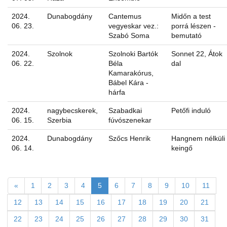
2024.
Dunabogdány
Cantemus
Midőn a test
06. 23.
vegyeskar vez.:
porrá lészen -
Szabó Soma
bemutató
2024.
Szolnok
Szolnoki Bartók
Sonnet 22, Átok
06. 22.
Béla
dal
Kamarakórus,
Bábel Kára -
hárfa
2024.
nagybecskerek,
Szabadkai
Petőfi induló
06. 15.
Szerbia
fúvószenekar
2024.
Dunabogdány
Szőcs Henrik
Hangnem nélküli
06. 14.
keingő
«
1
2
3
4
5
6
7
8
9
10
11
12
13
14
15
16
17
18
19
20
21
22
23
24
25
26
27
28
29
30
31