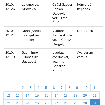
2010.
Lukanénye,
Csábi Szeder
Könyörgő
12. 26.
Szlovákia
Fábián
népének
Dalegylet,
vez.: Tóth
Árpád
2010.
Dunaújvárosi
Viadana
Dorni Jesu
12. 24.
Evangélikus
Kamarakórus,
templom
vez.: Kurucz
Gergely
2010.
Szent Imre
Laudate
Ave verum
12. 19.
Gimnázium
gyermekar,
corpus
Budapest
vez.: Ifj.
Sapszon
Ferenc
«
1
2
3
4
5
6
7
8
9
10
11
12
13
14
15
16
17
18
19
20
21
22
23
24
25
26
27
28
29
30
31