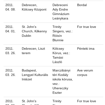
2011.
Debrecen,
Debreceni
Bordal
04. 08.
Kölcsey Központ
Ady Endre
Gimnázium
Leánykara
2011.
St. John's
Trinity
For true love
04. 01.
Church, Kilkenny
Singers, vez.:
Dublin
Róisín
Blunnie
2011.
Debrecen, Liszt
Kölcsey
Pénteki ima
03. 26.
terem
Kórus, vez.:
Tamási
László
2011.
Budapest,
Marczibányi
Ave verum
03. 26.
Lengyel Kulturális
téri Kodály
corpus
Intézet
iskola kórusa,
vez.:
Uhereczky
Eszter
2011.
St. John's
Trinity
For true love