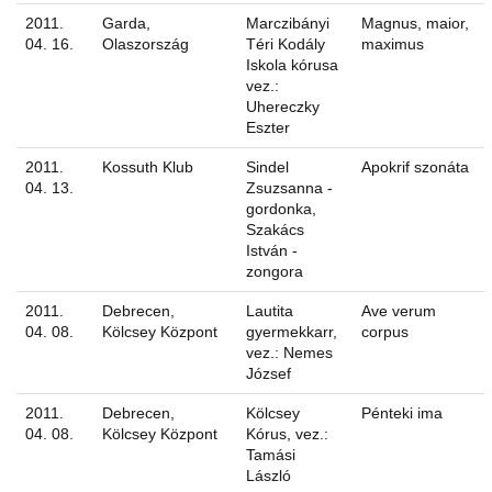
2011.
Garda,
Marczibányi
Magnus, maior,
04. 16.
Olaszország
Téri Kodály
maximus
Iskola kórusa
vez.:
Uhereczky
Eszter
2011.
Kossuth Klub
Sindel
Apokrif szonáta
04. 13.
Zsuzsanna -
gordonka,
Szakács
István -
zongora
2011.
Debrecen,
Lautita
Ave verum
04. 08.
Kölcsey Központ
gyermekkarr,
corpus
vez.: Nemes
József
2011.
Debrecen,
Kölcsey
Pénteki ima
04. 08.
Kölcsey Központ
Kórus, vez.:
Tamási
László