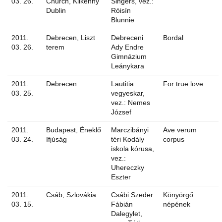
03. 26.
Church, Kilkenny
Singers, vez.:
Dublin
Róisín
Blunnie
2011.
Debrecen, Liszt
Debreceni
Bordal
03. 26.
terem
Ady Endre
Gimnázium
Leánykara
2011.
Debrecen
Lautitia
For true love
03. 25.
vegyeskar,
vez.: Nemes
József
2011.
Budapest, Éneklő
Marczibányi
Ave verum
03. 24.
Ifjúság
téri Kodály
corpus
iskola kórusa,
vez.:
Uhereczky
Eszter
2011.
Csáb, Szlovákia
Csábi Szeder
Könyörgő
03. 15.
Fábián
népének
Dalegylet,