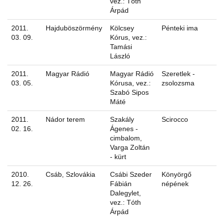
vez.: Tóth
Árpád
2011.
Hajduböszörmény
Kölcsey
Pénteki ima
03. 09.
Kórus, vez.:
Tamási
László
2011.
Magyar Rádió
Magyar Rádió
Szeretlek -
03. 05.
Kórusa, vez.:
zsolozsma
Szabó Sipos
Máté
2011.
Nádor terem
Szakály
Scirocco
02. 16.
Ágenes -
cimbalom,
Varga Zoltán
- kürt
2010.
Csáb, Szlovákia
Csábi Szeder
Könyörgő
12. 26.
Fábián
népének
Dalegylet,
vez.: Tóth
Árpád