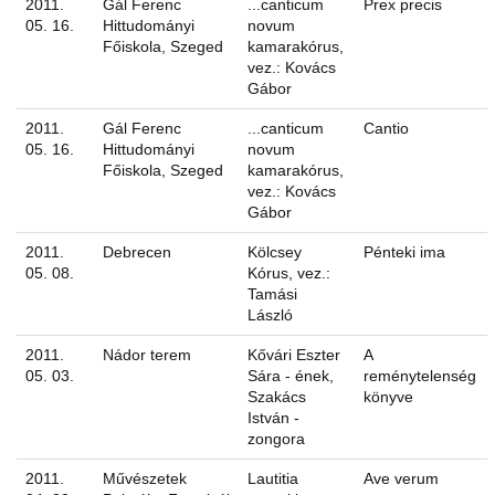
2011.
Gál Ferenc
...canticum
Prex precis
05. 16.
Hittudományi
novum
Főiskola, Szeged
kamarakórus,
vez.: Kovács
Gábor
2011.
Gál Ferenc
...canticum
Cantio
05. 16.
Hittudományi
novum
Főiskola, Szeged
kamarakórus,
vez.: Kovács
Gábor
2011.
Debrecen
Kölcsey
Pénteki ima
05. 08.
Kórus, vez.:
Tamási
László
2011.
Nádor terem
Kővári Eszter
A
05. 03.
Sára - ének,
reménytelenség
Szakács
könyve
István -
zongora
2011.
Művészetek
Lautitia
Ave verum