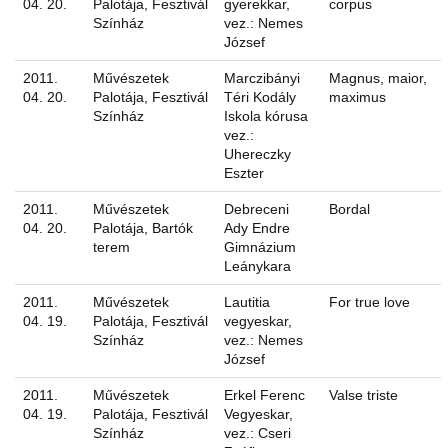
04. 20.
Palotája, Fesztivál
gyerekkar,
corpus
Színház
vez.: Nemes
József
2011.
Művészetek
Marczibányi
Magnus, maior,
04. 20.
Palotája, Fesztivál
Téri Kodály
maximus
Színház
Iskola kórusa
vez.:
Uhereczky
Eszter
2011.
Művészetek
Debreceni
Bordal
04. 20.
Palotája, Bartók
Ady Endre
terem
Gimnázium
Leánykara
2011.
Művészetek
Lautitia
For true love
04. 19.
Palotája, Fesztivál
vegyeskar,
Színház
vez.: Nemes
József
2011.
Művészetek
Erkel Ferenc
Valse triste
04. 19.
Palotája, Fesztivál
Vegyeskar,
Színház
vez.: Cseri