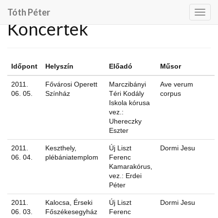
Tóth Péter
Togg
Koncertek
navig
Időpont
Helyszín
Előadó
Műsor
2011.
Fővárosi Operett
Marczibányi
Ave verum
06. 05.
Színház
Téri Kodály
corpus
Iskola kórusa
vez.:
Uhereczky
Eszter
2011.
Keszthely,
Új Liszt
Dormi Jesu
06. 04.
plébániatemplom
Ferenc
Kamarakórus,
vez.: Erdei
Péter
2011.
Kalocsa, Érseki
Új Liszt
Dormi Jesu
06. 03.
Főszékesegyház
Ferenc