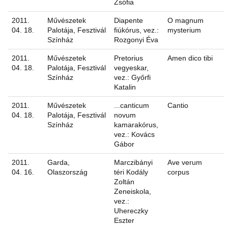
Zsófia
2011.
Művészetek
Diapente
O magnum
04. 18.
Palotája, Fesztivál
fiúkórus, vez.:
mysterium
Színház
Rozgonyi Éva
2011.
Művészetek
Pretorius
Amen dico tibi
04. 18.
Palotája, Fesztivál
vegyeskar,
Színház
vez.: Győrfi
Katalin
2011.
Művészetek
...canticum
Cantio
04. 18.
Palotája, Fesztivál
novum
Színház
kamarakórus,
vez.: Kovács
Gábor
2011.
Garda,
Marczibányi
Ave verum
04. 16.
Olaszország
téri Kodály
corpus
Zoltán
Zeneiskola,
vez.:
Uhereczky
Eszter