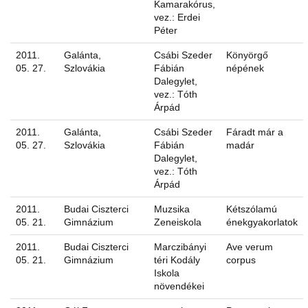
Kamarakórus,
vez.: Erdei
Péter
2011.
Galánta,
Csábi Szeder
Könyörgő
05. 27.
Szlovákia
Fábián
népének
Dalegylet,
vez.: Tóth
Árpád
2011.
Galánta,
Csábi Szeder
Fáradt már a
05. 27.
Szlovákia
Fábián
madár
Dalegylet,
vez.: Tóth
Árpád
2011.
Budai Ciszterci
Muzsika
Kétszólamú
05. 21.
Gimnázium
Zeneiskola
énekgyakorlatok
2011.
Budai Ciszterci
Marczibányi
Ave verum
05. 21.
Gimnázium
téri Kodály
corpus
Iskola
növendékei