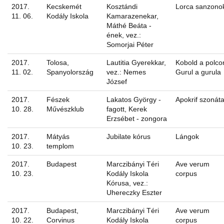
2017.
Kecskemét
Kosztándi
Lorca sanzono
11. 06.
Kodály Iskola
Kamarazenekar,
Máthé Beáta -
ének, vez.:
Somorjai Péter
2017.
Tolosa,
Lautitia Gyerekkar,
Kobold a polco
11. 02.
Spanyolország
vez.: Nemes
Gurul a gurula
József
2017.
Fészek
Lakatos György -
Apokrif szonát
10. 28.
Művészklub
fagott, Kerek
Erzsébet - zongora
2017.
Mátyás
Jubilate kórus
Lángok
10. 23.
templom
2017.
Budapest
Marczibányi Téri
Ave verum
10. 23.
Kodály Iskola
corpus
Kórusa, vez.:
Uhereczky Eszter
2017.
Budapest,
Marczibányi Téri
Ave verum
10. 22.
Corvinus
Kodály Iskola
corpus