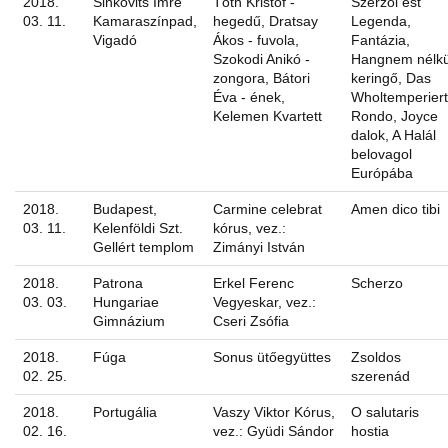
2018.
Sinkovits Imre
Tóth Kristóf -
Szerzői est
03. 11.
Kamaraszínpad,
hegedű, Dratsay
Legenda,
Vigadó
Ákos - fuvola,
Fantázia,
Szokodi Anikó -
Hangnem nélkü
zongora, Bátori
keringő, Das
Éva - ének,
Wholtemperier
Kelemen Kvartett
Rondo, Joyce
dalok, A Halál
belovagol
Európába
2018.
Budapest,
Carmine celebrat
Amen dico tibi
03. 11.
Kelenföldi Szt.
kórus, vez.:
Gellért templom
Zimányi István
2018.
Patrona
Erkel Ferenc
Scherzo
03. 03.
Hungariae
Vegyeskar, vez.:
Gimnázium
Cseri Zsófia
2018.
Fúga
Sonus ütőegyüttes
Zsoldos
02. 25.
szerenád
2018.
Portugália
Vaszy Viktor Kórus,
O salutaris
02. 16.
vez.: Gyüdi Sándor
hostia