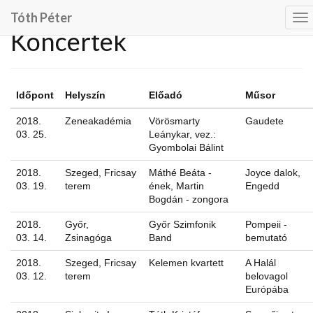
Tóth Péter
To
Koncertek
na
Időpont
Helyszín
Előadó
Műsor
2018.
Zeneakadémia
Vörösmarty
Gaudete
03. 25.
Leánykar, vez.:
Gyombolai Bálint
2018.
Szeged, Fricsay
Máthé Beáta -
Joyce dalok,
03. 19.
terem
ének, Martin
Engedd
Bogdán - zongora
2018.
Győr,
Győr Szimfonik
Pompeii -
03. 14.
Zsinagóga
Band
bemutató
2018.
Szeged, Fricsay
Kelemen kvartett
A Halál
03. 12.
terem
belovagol
Európába