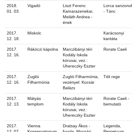
2018.
Vigadó
Liszt Ferenc
Lorca sanzono
01. 03.
Kamarazenekar,
- Tánc
Meláth Andrea -
ének
2017.
Miskolc
Karácsonyi
12. 18.
kantáta
2017.
Rákóczi kápolna
Marczibányi téri
Rorate Caeli
12. 16.
Kodály Iskola
kórusai, vez.:
Uhereczky Eszter
2017.
Zuglói
Zuglói Filharmónia,
Téli rege
12. 16.
Filharmónia
vezényel: Kocsár
Balázs
2017.
Mátyás
Marczibányi téri
Rorate Caeli -
12. 13.
templom
Kodály Iskola
bemutató
kórusai, vez.:
Uhereczky Eszter
2017.
Vienna
Dratsay Ákos -
Legenda,
12. 07.
Konservatorium
fuvola, Mocsári
Perpetuum