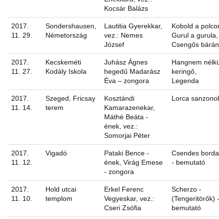
Kocsár Balázs
2017.
Sondershausen,
Lautitia Gyerekkar,
Kobold a polco
11. 29.
Németország
vez.: Nemes
Gurul a gurula,
József
Csengős bárán
2017.
Kecskeméti
Juhász Ágnes
Hangnem nélkü
11. 27.
Kodály Iskola
hegedű Madarász
keringő,
Éva – zongora
Legenda
2017.
Szeged, Fricsay
Kosztándi
Lorca sanzono
11. 14.
terem
Kamarazenekar,
Máthé Beáta -
ének, vez.:
Somorjai Péter
2017.
Vigadó
Pataki Bence -
Csendes borda
11. 12.
ének, Virág Emese
- bemutató
- zongora
2017.
Hold utcai
Erkel Ferenc
Scherzo -
11. 10.
templom
Vegyeskar, vez.:
(Tengeritörők) 
Cseri Zsófia
bemutató