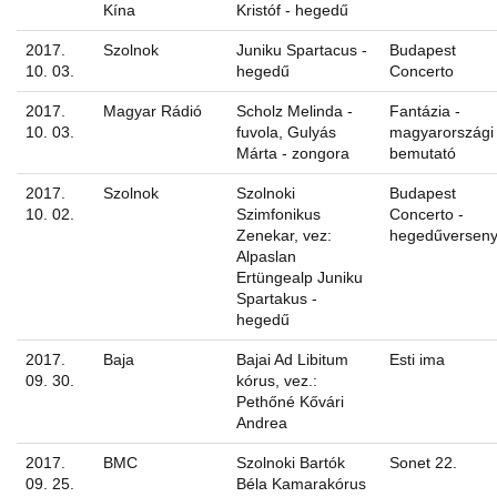
Kína
Kristóf - hegedű
2017.
Szolnok
Juniku Spartacus -
Budapest
10. 03.
hegedű
Concerto
2017.
Magyar Rádió
Scholz Melinda -
Fantázia -
10. 03.
fuvola, Gulyás
magyarországi
Márta - zongora
bemutató
2017.
Szolnok
Szolnoki
Budapest
10. 02.
Szimfonikus
Concerto -
Zenekar, vez:
hegedűversen
Alpaslan
Ertüngealp Juniku
Spartakus -
hegedű
2017.
Baja
Bajai Ad Libitum
Esti ima
09. 30.
kórus, vez.:
Pethőné Kővári
Andrea
2017.
BMC
Szolnoki Bartók
Sonet 22.
09. 25.
Béla Kamarakórus