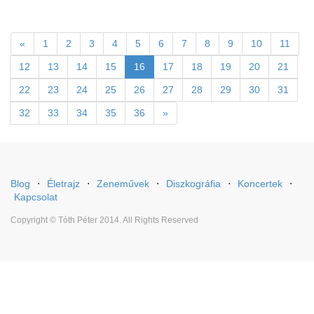
«
1
2
3
4
5
6
7
8
9
10
11
12
13
14
15
16
17
18
19
20
21
22
23
24
25
26
27
28
29
30
31
32
33
34
35
36
»
Blog
⋅
Életrajz
⋅
Zeneművek
⋅
Diszkográfia
⋅
Koncertek
⋅
Kapcsolat
Copyright © Tóth Péter 2014. All Rights Reserved