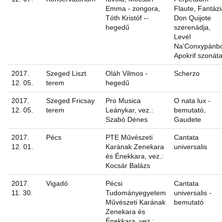
Emma - zongora,
Flaute, Fantázi
Tóth Kristóf --
Don Quijote
hegedű
szerenádja,
Levél
Na'Conxypánbó
Apokrif szonát
2017.
Szeged Liszt
Oláh Vilmos -
Scherzo
12. 05.
terem
hegedű
2017.
Szeged Fricsay
Pro Musica
O nata lux -
12. 05.
terem
Leánykar, vez.:
bemutató,
Szabò Dénes
Gaudete
2017.
Pécs
PTE Művészeti
Cantata
12. 01.
Karának Zenekara
universalis
és Énekkara, vez.:
Kocsár Balázs
2017.
Vigadó
Pécsi
Cantata
11. 30.
Tudományegyetem
universalis -
Művészeti Karának
bemutató
Zenekara és
Énekkara, vez.: