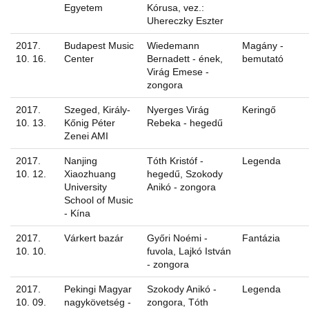
Egyetem
Kórusa, vez.:
Uhereczky Eszter
2017.
Budapest Music
Wiedemann
Magány -
10. 16.
Center
Bernadett - ének,
bemutató
Virág Emese -
zongora
2017.
Szeged, Király-
Nyerges Virág
Keringő
10. 13.
Kőnig Péter
Rebeka - hegedű
Zenei AMI
2017.
Nanjing
Tóth Kristóf -
Legenda
10. 12.
Xiaozhuang
hegedű, Szokody
University
Anikó - zongora
School of Music
- Kína
2017.
Várkert bazár
Győri Noémi -
Fantázia
10. 10.
fuvola, Lajkó István
- zongora
2017.
Pekingi Magyar
Szokody Anikó -
Legenda
10. 09.
nagykövetség -
zongora, Tóth