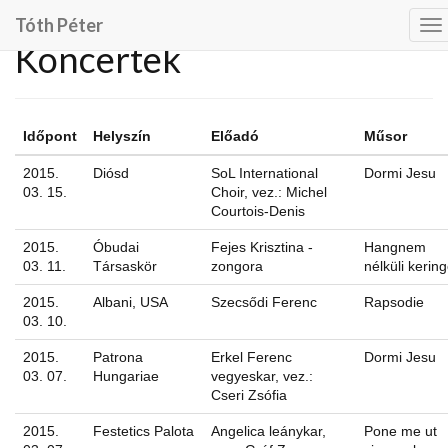
Tóth Péter
To
Koncertek
na
Időpont
Helyszín
Előadó
Műsor
2015.
Diósd
SoL International
Dormi Jesu
03. 15.
Choir, vez.: Michel
Courtois-Denis
2015.
Óbudai
Fejes Krisztina -
Hangnem
03. 11.
Társaskör
zongora
nélküli kerin
2015.
Albani, USA
Szecsődi Ferenc
Rapsodie
03. 10.
2015.
Patrona
Erkel Ferenc
Dormi Jesu
03. 07.
Hungariae
vegyeskar, vez.:
Cseri Zsófia
2015.
Festetics Palota
Angelica leánykar,
Pone me ut