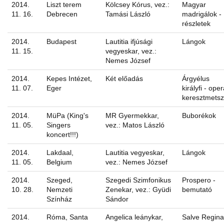
2014.
Liszt terem
Kölcsey Kórus, vez.:
Magyar
11. 16.
Debrecen
Tamási László
madrigálok -
részletek
2014.
Budapest
Lautitia ifjúsági
Lángok
11. 15.
vegyeskar, vez.:
Nemes József
2014.
Kepes Intézet,
Két előadás
Árgyélus
11. 07.
Eger
királyfi - ope
keresztmetsz
2014.
MüPa (King's
MR Gyermekkar,
Buborékok
11. 05.
Singers
vez.: Matos László
koncert!!!)
2014.
Lakdaal,
Lautitia vegyeskar,
Lángok
11. 05.
Belgium
vez.: Nemes József
2014.
Szeged,
Szegedi Szimfonikus
Prospero -
10. 28.
Nemzeti
Zenekar, vez.: Gyüdi
bemutató
Színház
Sándor
2014.
Róma, Santa
Angelica leánykar,
Salve Regina