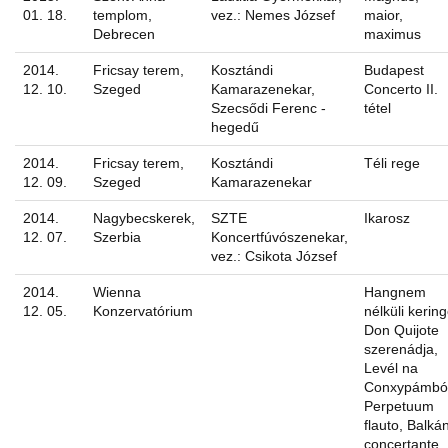
01. 18.
templom,
vez.: Nemes József
maior,
Debrecen
maximus
2014.
Fricsay terem,
Kosztándi
Budapest
12. 10.
Szeged
Kamarazenekar,
Concerto II.
Szecsődi Ferenc -
tétel
hegedű
2014.
Fricsay terem,
Kosztándi
Téli rege
12. 09.
Szeged
Kamarazenekar
2014.
Nagybecskerek,
SZTE
Ikarosz
12. 07.
Szerbia
Koncertfúvószenekar,
vez.: Csikota József
2014.
Wienna
Hangnem
12. 05.
Konzervatórium
nélküli kering
Don Quijote
szerenádja,
Levél na
Conxypámból
Perpetuum
flauto, Balká
concertante