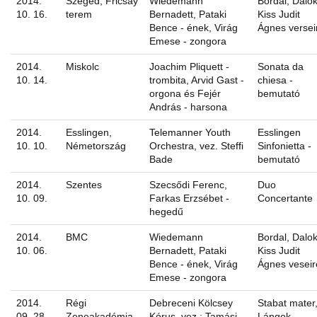
2014.
Szeged, Fricsay
Wiedemann
Bordal, Dalo
10. 16.
terem
Bernadett, Pataki
Kiss Judit
Bence - ének, Virág
Ágnes versei
Emese - zongora
2014.
Miskolc
Joachim Pliquett -
Sonata da
10. 14.
trombita, Arvid Gast -
chiesa -
orgona és Fejér
bemutató
András - harsona
2014.
Esslingen,
Telemanner Youth
Esslingen
10. 10.
Németország
Orchestra, vez. Steffi
Sinfonietta -
Bade
bemutató
2014.
Szentes
Szecsődi Ferenc,
Duo
10. 09.
Farkas Erzsébet -
Concertante
hegedű
2014.
BMC
Wiedemann
Bordal, Dalo
10. 06.
Bernadett, Pataki
Kiss Judit
Bence - ének, Virág
Ágnes veseir
Emese - zongora
2014.
Régi
Debreceni Kölcsey
Stabat mater
09. 28.
Zeneakadémia
Kórus, vez.: Tamási
Lángok