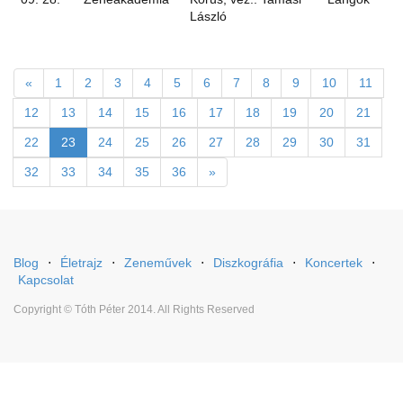
László
«
1
2
3
4
5
6
7
8
9
10
11
12
13
14
15
16
17
18
19
20
21
22
23
24
25
26
27
28
29
30
31
32
33
34
35
36
»
Blog
⋅
Életrajz
⋅
Zeneművek
⋅
Diszkográfia
⋅
Koncertek
⋅
Kapcsolat
Copyright © Tóth Péter 2014. All Rights Reserved