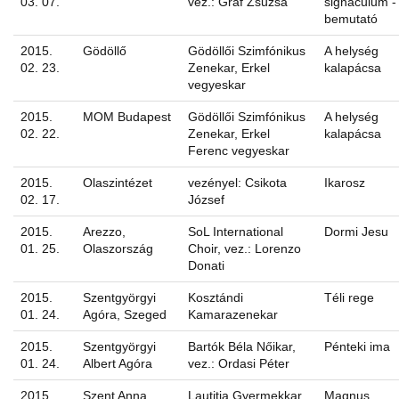
03. 07.
vez.: Gráf Zsuzsa
signaculum -
bemutató
2015.
Gödöllő
Gödöllői Szimfónikus
A helység
02. 23.
Zenekar, Erkel
kalapácsa
vegyeskar
2015.
MOM Budapest
Gödöllői Szimfónikus
A helység
02. 22.
Zenekar, Erkel
kalapácsa
Ferenc vegyeskar
2015.
Olaszintézet
vezényel: Csikota
Ikarosz
02. 17.
József
2015.
Arezzo,
SoL International
Dormi Jesu
01. 25.
Olaszország
Choir, vez.: Lorenzo
Donati
2015.
Szentgyörgyi
Kosztándi
Téli rege
01. 24.
Agóra, Szeged
Kamarazenekar
2015.
Szentgyörgyi
Bartók Béla Nőikar,
Pénteki ima
01. 24.
Albert Agóra
vez.: Ordasi Péter
2015.
Szent Anna
Lautitia Gyermekkar,
Magnus,