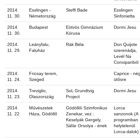
2014.
Esslingen -
Steffi Bade
Esslingen
11. 30.
Németország
Sinfonietta
2014.
Budapest
Eötvös Gimnázium
Dormi Jesu
11. 30.
Kórusa
2014.
Leányfalu,
Rák Béla
Don Quijote
11. 29.
Faluház
szerenádja,
Levél Na
Conxipanból
2014.
Fricsay terem,
Caprice - né
11. 24.
Szeged
ütősre
2014.
Treviglio,
SoL Grundtvig
Dormi Jesu
11. 23.
Olaszország
Project
2014.
Művészetek
Gödöllői Szimfonikus
Lorca
11. 22.
Háza, Gödöllő
Zenekar, vez.:
sanzonok (A
Keselyák Gergely,
programban
Sáfár Orsolya - ének
helytelenül
Lorca-dalok)