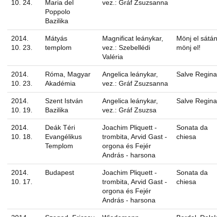
10. 24.
Maria del
vez.: Gráf Zsuzsanna
Poppolo
Bazilika
2014.
Mátyás
Magnificat leánykar,
Mönj el sátán
10. 23.
templom
vez.: Szebellédi
mönj el!
Valéria
2014.
Róma, Magyar
Angelica leánykar,
Salve Regina
10. 23.
Akadémia
vez.: Gráf Zsuzsanna
2014.
Szent István
Angelica leánykar,
Salve Regina
10. 19.
Bazilika
vez.: Gráf Zsuzsa
2014.
Deák Téri
Joachim Pliquett -
Sonata da
10. 18.
Evangélikus
trombita, Arvid Gast -
chiesa
Templom
orgona és Fejér
András - harsona
2014.
Budapest
Joachim Pliquett -
Sonata da
10. 17.
trombita, Arvid Gast -
chiesa
orgona és Fejér
András - harsona