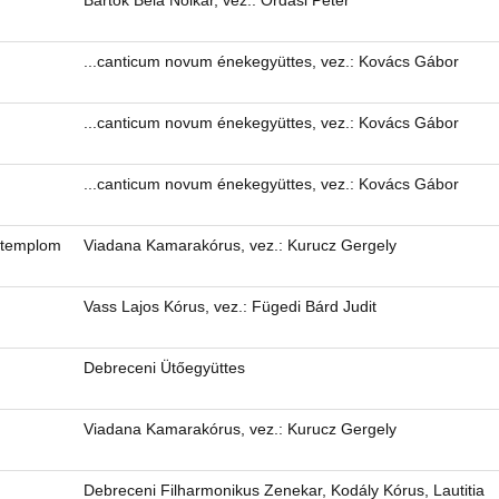
Bartók Béla Nőikar, vez.: Ordasi Péter
...canticum novum énekegyüttes, vez.: Kovács Gábor
...canticum novum énekegyüttes, vez.: Kovács Gábor
...canticum novum énekegyüttes, vez.: Kovács Gábor
 templom
Viadana Kamarakórus, vez.: Kurucz Gergely
Vass Lajos Kórus, vez.: Fügedi Bárd Judit
Debreceni Ütőegyüttes
Viadana Kamarakórus, vez.: Kurucz Gergely
Debreceni Filharmonikus Zenekar, Kodály Kórus, Lautitia