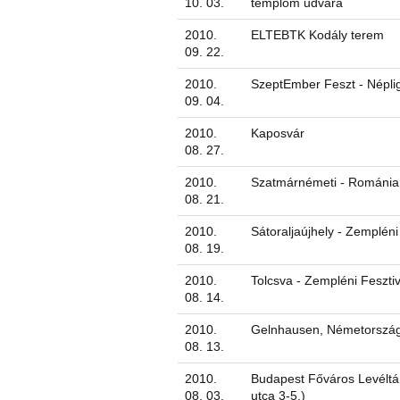
10. 03.
templom udvara
2010.
ELTEBTK Kodály terem
09. 22.
2010.
SzeptEmber Feszt - Népli
09. 04.
2010.
Kaposvár
08. 27.
2010.
Szatmárnémeti - Románia
08. 21.
2010.
Sátoraljaújhely - Zempléni
08. 19.
2010.
Tolcsva - Zempléni Fesztiv
08. 14.
2010.
Gelnhausen, Németorszá
08. 13.
2010.
Budapest Főváros Levéltá
08. 03.
utca 3-5.)