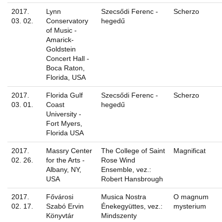
2017.
Lynn
Szecsődi Ferenc -
Scherzo
03. 02.
Conservatory
hegedű
of Music -
Amarick-
Goldstein
Concert Hall -
Boca Raton,
Florida, USA
2017.
Florida Gulf
Szecsődi Ferenc -
Scherzo
03. 01.
Coast
hegedű
University -
Fort Myers,
Florida USA
2017.
Massry Center
The College of Saint
Magnificat
02. 26.
for the Arts -
Rose Wind
Albany, NY,
Ensemble, vez.:
USA
Robert Hansbrough
2017.
Fővárosi
Musica Nostra
O magnum
02. 17.
Szabó Ervin
Énekegyüttes, vez.:
mysterium
Könyvtár
Mindszenty