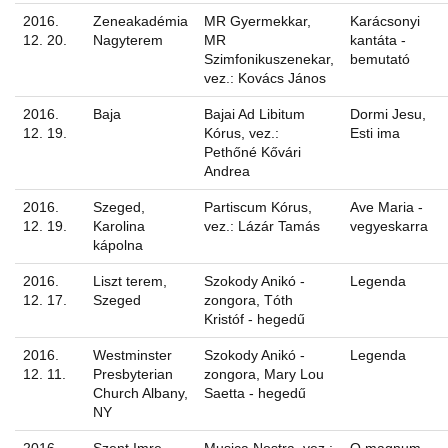
2016.
Zeneakadémia
MR Gyermekkar,
Karácsonyi
12. 20.
Nagyterem
MR
kantáta -
Szimfonikuszenekar,
bemutató
vez.: Kovács János
2016.
Baja
Bajai Ad Libitum
Dormi Jesu,
12. 19.
Kórus, vez.:
Esti ima
Pethőné Kővári
Andrea
2016.
Szeged,
Partiscum Kórus,
Ave Maria -
12. 19.
Karolina
vez.: Lázár Tamás
vegyeskarra
kápolna
2016.
Liszt terem,
Szokody Anikó -
Legenda
12. 17.
Szeged
zongora, Tóth
Kristóf - hegedű
2016.
Westminster
Szokody Anikó -
Legenda
12. 11.
Presbyterian
zongora, Mary Lou
Church Albany,
Saetta - hegedű
NY