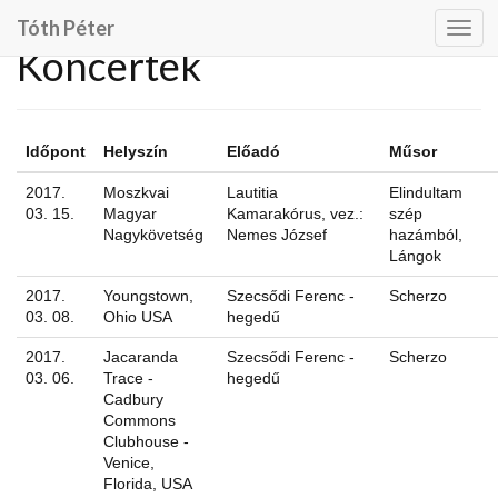
Tóth Péter
Togg
Koncertek
navig
Időpont
Helyszín
Előadó
Műsor
2017.
Moszkvai
Lautitia
Elindultam
03. 15.
Magyar
Kamarakórus, vez.:
szép
Nagykövetség
Nemes József
hazámból,
Lángok
2017.
Youngstown,
Szecsődi Ferenc -
Scherzo
03. 08.
Ohio USA
hegedű
2017.
Jacaranda
Szecsődi Ferenc -
Scherzo
03. 06.
Trace -
hegedű
Cadbury
Commons
Clubhouse -
Venice,
Florida, USA