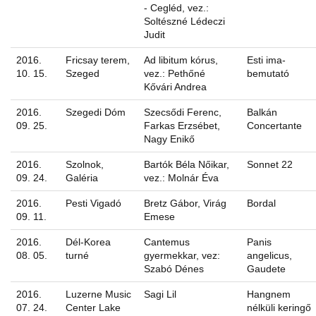
- Cegléd, vez.:
Soltészné Lédeczi
Judit
2016.
Fricsay terem,
Ad libitum kórus,
Esti ima-
10. 15.
Szeged
vez.: Pethőné
bemutató
Kővári Andrea
2016.
Szegedi Dóm
Szecsődi Ferenc,
Balkán
09. 25.
Farkas Erzsébet,
Concertante
Nagy Enikő
2016.
Szolnok,
Bartók Béla Nőikar,
Sonnet 22
09. 24.
Galéria
vez.: Molnár Éva
2016.
Pesti Vigadó
Bretz Gábor, Virág
Bordal
09. 11.
Emese
2016.
Dél-Korea
Cantemus
Panis
08. 05.
turné
gyermekkar, vez:
angelicus,
Szabó Dénes
Gaudete
2016.
Luzerne Music
Sagi Lil
Hangnem
07. 24.
Center Lake
nélküli keringő