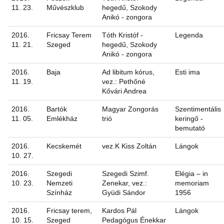
11. 23.
Művészklub
hegedű, Szokody
Anikó - zongora
2016.
Fricsay Terem
Tóth Kristóf -
Legenda
11. 21.
Szeged
hegedű, Szokody
Anikó - zongora
2016.
Baja
Ad libitum kórus,
Esti ima
11. 19.
vez.: Pethőné
Kővári Andrea
2016.
Bartók
Magyar Zongorás
Szentimentális
11. 05.
Emlékház
trió
keringő -
bemutató
2016.
Kecskemét
vez.K Kiss Zoltán
Lángok
10. 27.
2016.
Szegedi
Szegedi Szimf.
Elégia – in
10. 23.
Nemzeti
Zenekar, vez.:
memoriam
Színház
Gyüdi Sándor
1956
2016.
Fricsay terem,
Kardos Pál
Lángok
10. 15.
Szeged
Pedagógus Énekkar