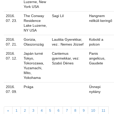
Luzerne, New
York USA
2016.
The Conway
Sagi Lil
Hangnem
07. 23.
Residence
nélküli keringő
Lake Luzerne,
NY USA
2016.
Gorizia,
Lautitia Gyerekkar,
Kobold a
07. 21.
Olaszország
vez.: Nemes József
polcon
2016.
Japán turné
Cantemus
Panis
07. 12.
Tokyo,
gyermekkar, vez:
angelicus,
Tokorozawa,
Szabó Dénes
Gaudete
Yuzamachi,
Mito,
Yokohama
2016.
Prága
Ünnepi
07. 09.
nyitány
«
1
2
3
4
5
6
7
8
9
10
11