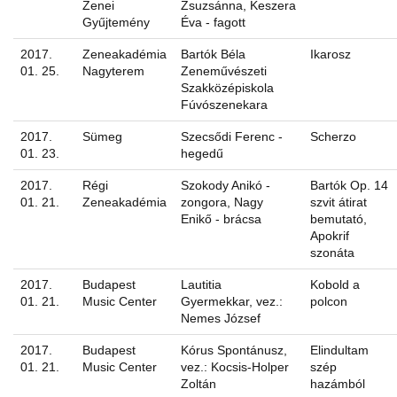
Zenei
Zsuzsánna, Keszera
Gyűjtemény
Éva - fagott
2017.
Zeneakadémia
Bartók Béla
Ikarosz
01. 25.
Nagyterem
Zeneművészeti
Szakközépiskola
Fúvószenekara
2017.
Sümeg
Szecsődi Ferenc -
Scherzo
01. 23.
hegedű
2017.
Régi
Szokody Anikó -
Bartók Op. 14
01. 21.
Zeneakadémia
zongora, Nagy
szvit átirat
Enikő - brácsa
bemutató,
Apokrif
szonáta
2017.
Budapest
Lautitia
Kobold a
01. 21.
Music Center
Gyermekkar, vez.:
polcon
Nemes József
2017.
Budapest
Kórus Spontánusz,
Elindultam
01. 21.
Music Center
vez.: Kocsis-Holper
szép
Zoltán
hazámból