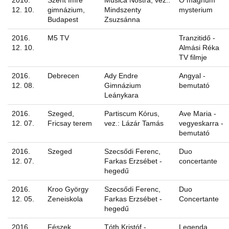
2016.
Szent Imre
Musica Nostra, vez.:
O magnum
12. 10.
gimnázium,
Mindszenty
mysterium
Budapest
Zsuzsánna
2016.
M5 TV
Tranzitidő -
12. 10.
Almási Réka
TV filmje
2016.
Debrecen
Ady Endre
Angyal -
12. 08.
Gimnázium
bemutató
Leánykara
2016.
Szeged,
Partiscum Kórus,
Ave Maria -
12. 07.
Fricsay terem
vez.: Lázár Tamás
vegyeskarra -
bemutató
2016.
Szeged
Szecsődi Ferenc,
Duo
12. 07.
Farkas Erzsébet -
concertante
hegedű
2016.
Kroo György
Szecsődi Ferenc,
Duo
12. 05.
Zeneiskola
Farkas Erzsébet -
Concertante
hegedű
2016.
Fészek
Tóth Kristóf -
Legenda